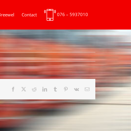
076 – 5937010
Breewel
Contact
Facebook
X
Reddit
LinkedIn
Tumblr
Pinterest
Vk
E-
mail