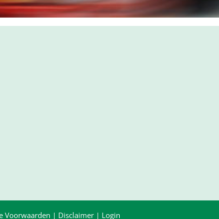
e Voorwaarden
|
Disclaimer
|
Login