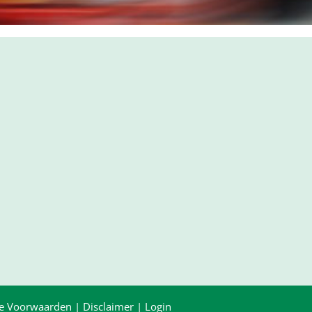
e Voorwaarden
|
Disclaimer
|
Login