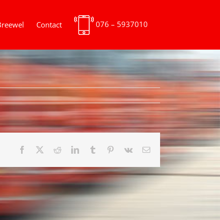
076 – 5937010
Breewel
Contact
Facebook
X
Reddit
LinkedIn
Tumblr
Pinterest
Vk
E-
mail