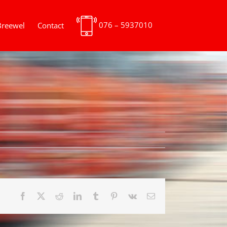
076 – 5937010
Breewel
Contact
Facebook
X
Reddit
LinkedIn
Tumblr
Pinterest
Vk
E-
mail