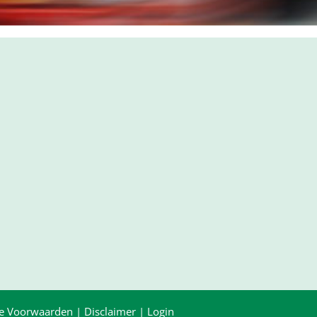
e Voorwaarden
|
Disclaimer
|
Login