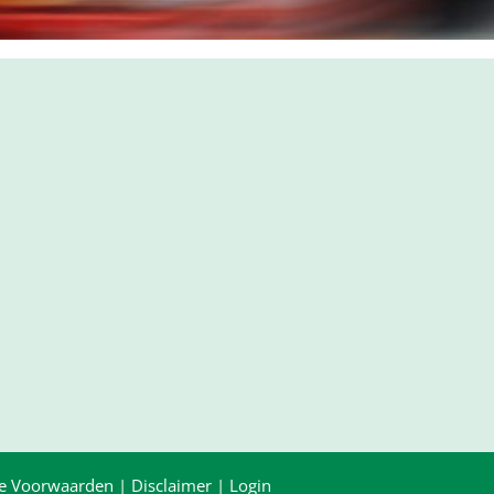
e Voorwaarden
|
Disclaimer
|
Login