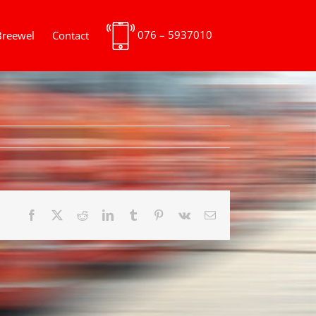
076 – 5937010
Breewel
Contact
Facebook
X
Reddit
LinkedIn
Tumblr
Pinterest
Vk
E-
mail