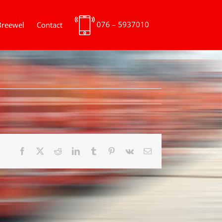
076 – 5937010
Breewel
Contact
Facebook
X
Reddit
LinkedIn
Tumblr
Pinterest
Vk
E-
mail