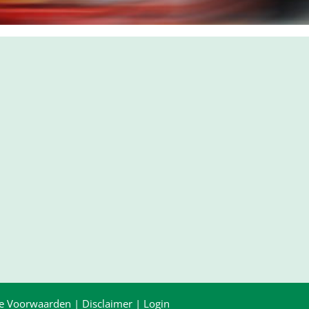
e Voorwaarden
|
Disclaimer
|
Login