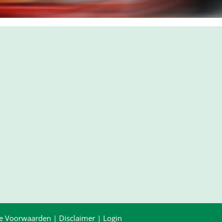
e Voorwaarden
|
Disclaimer
|
Login