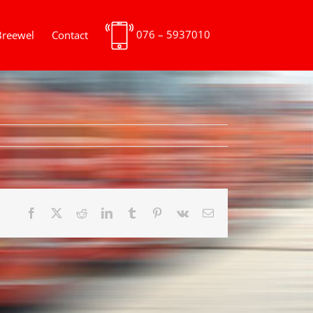
076 – 5937010
Breewel
Contact
Facebook
X
Reddit
LinkedIn
Tumblr
Pinterest
Vk
E-
mail