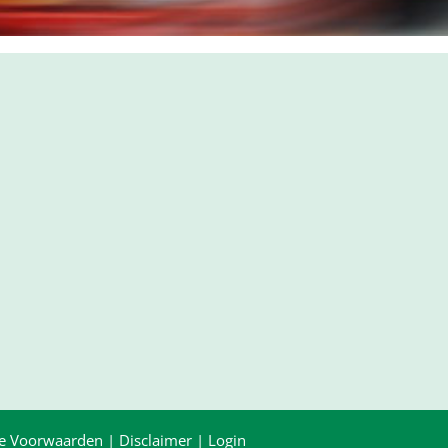
e Voorwaarden
|
Disclaimer
|
Login