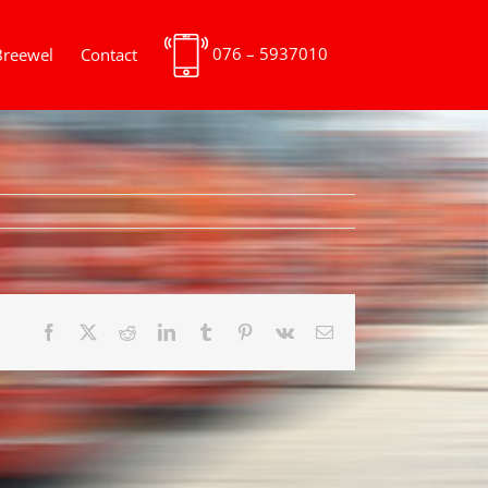
076 – 5937010
Breewel
Contact
Facebook
X
Reddit
LinkedIn
Tumblr
Pinterest
Vk
E-
mail