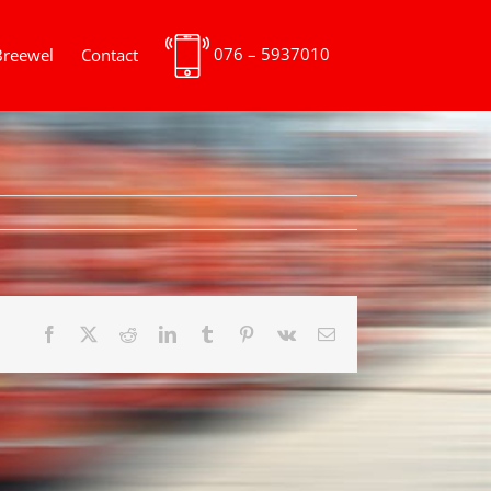
076 – 5937010
Breewel
Contact
Facebook
X
Reddit
LinkedIn
Tumblr
Pinterest
Vk
E-
mail