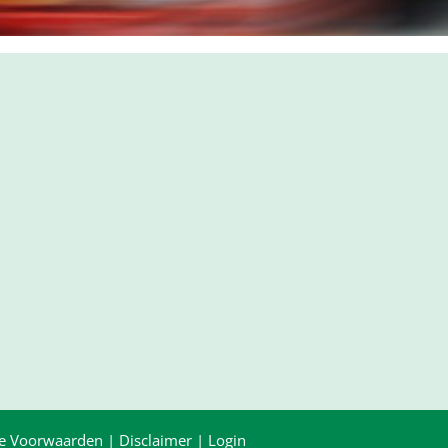
e Voorwaarden
|
Disclaimer
|
Login