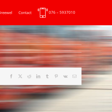
076 – 5937010
Breewel
Contact
Facebook
X
Reddit
LinkedIn
Tumblr
Pinterest
Vk
E-
mail