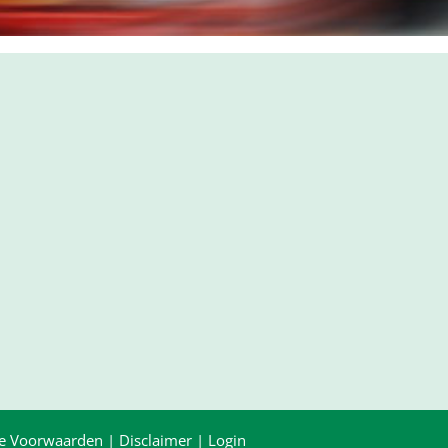
e Voorwaarden
|
Disclaimer
|
Login